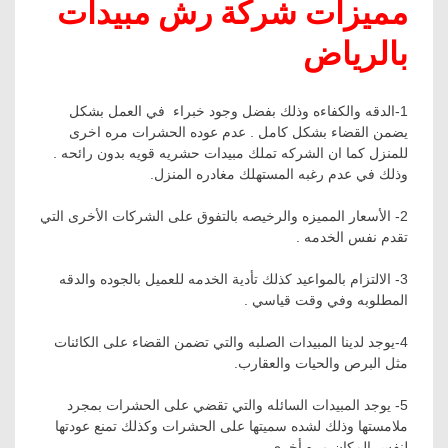
مميزات شركة رش مبيدات
بالرياض
1-الدقه والكفاءه وذلك بفضل وجود خبراء في العمل بشكل
يضمن القضاء بشكل كامل
.
عدم عوده الحشرات مره اخرى
للمنزل كما ان الشركه تملك مبيدات حشريه قويه بدون رائحه
.
وذلك في عدم رغبه المستهلك مغادره المنزل.
2- الأسعار المميزه والرخيصه بالتفوق على الشركات الأخرى التي
تقدم نفس الخدمه .
3- الالتزام بالمواعيد كذلك تأدية الخدمه للعميل بالجوده والدقه
المطلوبه وفي وقت قياسي .
4-يوجد لدينا المبيدات الصلبه والتي تضمن القضاء على الكائنات
مثل البرص والحيات والعقارب.
5- يوجد المبيدات السائله والتي تقضي على الحشرات بمجرد
ملامستها وذلك لشده سميتها على الحشرات وكذلك تمنع عودتها
لنفس المكان مره أخرى.