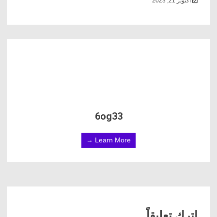
أكتوبر 21, 2023
6og33
Learn More →
اترك تعليقاً