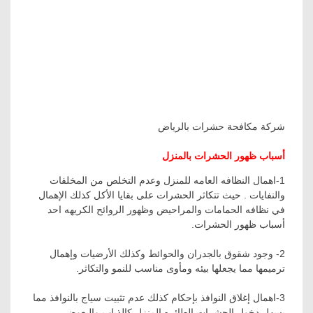
شركة مكافحة حشرات بالرياض
أسباب ظهور الحشرات بالمنزل
1-اهمال النظافه العامه للمنزل وعدم التخلص من المخلفات
والنفايات
.
حيث تتكاثر الحشرات على بقايا الأكل كذلك الإهمال
في نظافه الحمامات والمراحيض وظهور الروائح الكريهه احد
أسباب ظهور الحشرات.
2- وجود شقوق بالجدران والحوائط وكذلك الأرضيات وإهمال
ترميمها مما يجعلها بيئه ومأوى مناسب للنمو والتكاثر.
3-اهمال إغلاق النوافذ بإحكام كذلك عدم تثبيت سياج بالنوافذ مما
يسهل دخول الحشرات الطائره المنزل كالذباب والبعوض