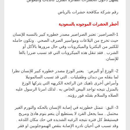
رقم شركة مكافحة حشرات بالرياض
أخطر الحشرات الموجوده بالسعودية
1-الصراصير: تعتبر الصراصير مصدر خطوره كبير بالنسبه للإنسان
حيث تخرج من البلاعات ومواسير الصرف الصحي
.
وتكون حامله
للكثير من البكتريا والميكروبات وفي حال مرورها بالأكل أو
الشرب
.
فقد تنقل هذه الميكروبات التي قد تسبب ضررا بالغا
للإنسان.
2- الوزغ أو البرص: يعتبر الوزغ مصدر خطوره كبير للإنسان نظرا
لما ينقله من ديدان وطفيليات
.
التي قد تسبب السالمونيلا
وأمراض أخرى ناهيك عن الرائحه الكريهه التي يتركها الوزغ
بالمنزل نتيجه تواجد البيض الخاص به
.
لذلك امرنا الرسول عليه
الصلاه والسلام بقتله فور رؤيته.
3- البق: تتمثل خطورته في إصابة الإنسان بالحكه والتورم الغير
محتمل
.
مما يجعل الفرد لا يستطيع أن ينعم بنوم هادئ ومريح
فيستيقظ كل فتره نتيجه الرغبه الشديده في حك مكان اللدغه
.
وقد تسبب في أحيان نادره الإصابة بنقص الهيموجلوبين او فقر