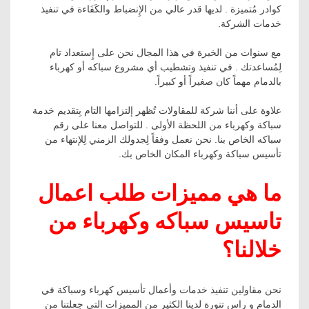
كوادر مُتميزة . لديها قدر عالي من الإِنضباط والكَفَاءة في تنفيذ
خدمات الشركة.
مع سنوات من الخبرة في هذا المجال نحن على إِستعداد تام
لِمُساعدتك . في تنفيذ وتشطيب أي مشروع سباكه أو كهرباء
بالدمام مهماً كان صغيراً أو كبيراً.
علاوة على أننا شركة للمقاولات تُظهر إلتزامها التام بِتقديم خدمة
سباكة وكهرباء من اللحظة الأولى . للتواصل معنا على رقم
سباكه الخاص بنا. نحن نعمل وفقاً لِجدولك الزمني لِلإنتهاء من
تأسيس سباكة وكهرباء المكان الخاص بك.
ما هي مميزات طلب اعمال
تاسيس سباكه وكهرباء من
خلالنا؟
نحن مقاولين تنفيذ خدمات وأعمال تأسيس كهرباء وسباكة في
الدمام و راس تنورة لدينا الكثير من المميزات التي جعلتنا من