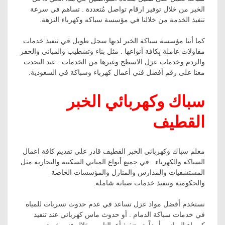
الخبر من خلال توفير ارقام تواصل مُتعددة . تساهم في سرعة
تنفيذ الخدمة من خلالنا في مؤسسة سباكه وكهرباء النزهة.
كما أننا مؤسسة سباكة الخبر لديها سجل طويل في تنفيذ خدمات
مقاولات عاملة بِكافة أنواعها . مثل بناء وتشطيب والمباني والحفر
والردم وخدمات عزل الاسطح وغيرها من الخدمات . عند التحدث
معنا على رقم أفضل فني أعمال كهرباء وسباكة في السعودية.
سباك وكهربائي الخبر
القطيف
معلم سباك وكهربائي الخبر القطيف قادر على تقديم كافة اعمال
السباكه والكهرباء . في جميع أنواع المباني السكنية والتجارية مثل
المستشفيات والمدارس والمنازل والمؤسسات الخاصة
والحكومية وتنفيذ خدمات صيانة شاملة.
نستخدم أفضل مواد عزل تساعد في عدم حدوث تسربات للمياه
في خدمات سباكة الدمام . أو حدوث ماس كهربائي عند تنفيذ
كهرباء المباني. أيضاً يتم تنفيذ أعمالنا من خلال فني خبرة.