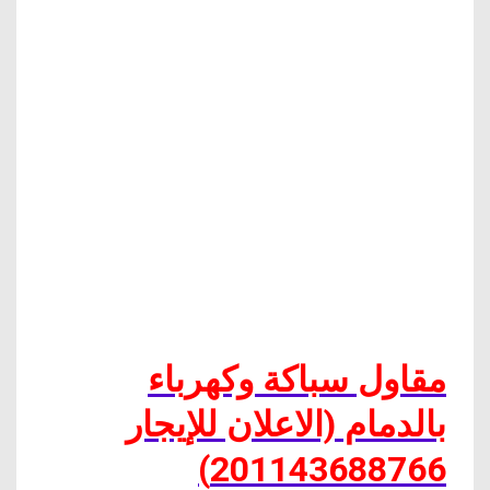
مقاول سباكة وكهرباء
بالدمام (الاعلان للإيجار
201143688766)