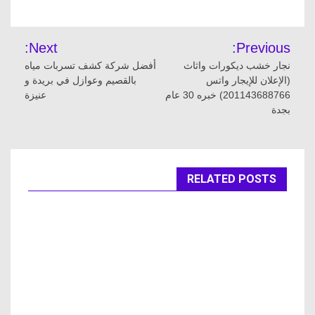
تصفّح
Next:
Previous:
المقالات
نجار خشب ديكورات واثاث
أفضل شركة كشف تسربات مياه
(الإعلان للإيجار واتس
بالقصيم وعوازل في بريدة و
201143688766) خبره 30 عام
عنيزة
بجدة
RELATED POSTS