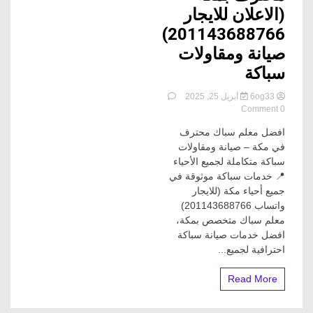
(الاعلان للايجار
201143688766)
صيانة ومقاولات
سباكة
6og33
أبريل 25, 2025
on
0 Comment
معلم
افضل معلم سباك محترف
سباك
محترف
في مكة – صيانة ومقاولات
بمكة
سباكة متكاملة لجميع الأحياء
(الاعلان
📍 خدمات سباكة موثوقة في
للايجار
جميع أحياء مكة (للايجار
201143688766)
واتساب 201143688766)
صيانة
معلم سباك متخصص بمكة،
ومقاولات
سباكة
افضل خدمات صيانة سباكة
احترافية لجميع...
Read More