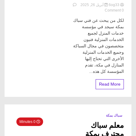
6og33
أبريل 26, 2025
on
0 Comment
فني
لكل من يبحث عن فني سباك
سباك
بمكة
بمكة سيجد في مؤسسة
(الاعلان
خدمات المنزل لجميع
للايجار
الخدمات المنزلية فنيون
201143688766)
متخصصون في مجال السباكة
وجميع الخدمات المنزلية
الأخرى التي تحتاج إليها
المنازل في مكة، تقدم
المؤسسة كل هذه...
Read More
سباك بمكة
0 Minutes
معلم سباك
محترف بمكة