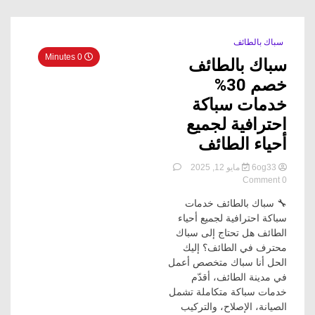
سباك بالطائف
0 Minutes
سباك بالطائف
خصم 30%
خدمات سباكة
احترافية لجميع
أحياء الطائف
6og33
مايو 12, 2025
on
0 Comment
سباك
🔧 سباك بالطائف خدمات
بالطائف
خصم
سباكة احترافية لجميع أحياء
30%
الطائف هل تحتاج إلى سباك
خدمات
محترف في الطائف؟ إليك
سباكة
الحل أنا سباك متخصص أعمل
احترافية
في مدينة الطائف، أقدّم
لجميع
خدمات سباكة متكاملة تشمل
أحياء
الطائف
الصيانة، الإصلاح، والتركيب