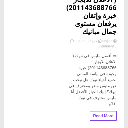
201143688766)
خبرة وإتقان
يرفعان مستوى
جمال مبانيك
6og33
مايو 12, 2025
on
0 Comment
أفضل
🧱 أفضل مليس في تبوك (
مليس
الاعلان للايجار
بتبوك
خصم
201143688766) خبرة
30%
وجودة في لياسة المباني
(
بجميع أحياء تبوك هل تبحث
الاعلان
عن مليس ماهر ومحترف في
للايجار
تبوك؟ إليك الخيار الأفضل أنا
201143688766)
خبرة
مليس محترف في تبوك
وإتقان
أقدّم...
يرفعان
مستوى
Read More
جمال
مبانيك