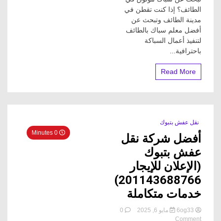
30%
الطائف؟ إذا كنت تقطن في
صيانة
مدينة الطائف وتبحث عن
ومقاولات
أفضل معلم سباك بالطائف
سباكة
متكاملة
لتنفيذ أعمال السباكة
باحترافية...
Read More
نقل عفش بتبوك
0 Minutes
أفضل شركة نقل
عفش بتبوك
(الإعلان للإيجار
201143688766)
خدمات متكاملة
6og33
مايو 6, 2025
0
on
Comment