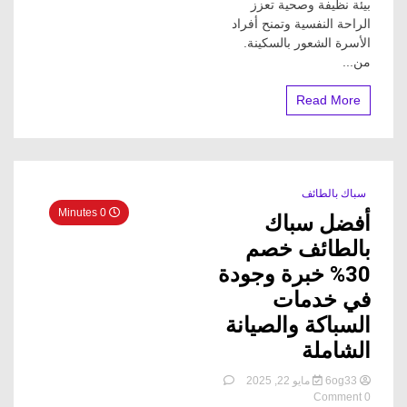
بيئة نظيفة وصحية تعزز
خدمات
الراحة النفسية وتمنح أفراد
متكاملة
بمهنية
الأسرة الشعور بالسكينة.
عالية
من...
Read More
سباك بالطائف
0 Minutes
أفضل سباك
بالطائف خصم
30% خبرة وجودة
في خدمات
السباكة والصيانة
الشاملة
6og33
مايو 22, 2025
on
0 Comment