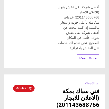
أفضل
أفضل شركة نقل عفش بتبوك
شركة
نقل
(الإعلان للإيجار
عفش
201143688766) خدمات
بتبوك
متكاملة بأعلى جودة وأسعار
(الإعلان
تنافسية إذا كنت تبحث عن
للإيجار
أفضل شركة نقل عفش
201143688766)
بتبوك، فأنت في المكان
خدمات
متكاملة
الصحيح. نحن نقدم لك خدمات
نقل العفش باحترافية...
Read More
سباك بمكة
0 Minutes
فني سباك بمكة
(الاعلان للايجار
201143688766)