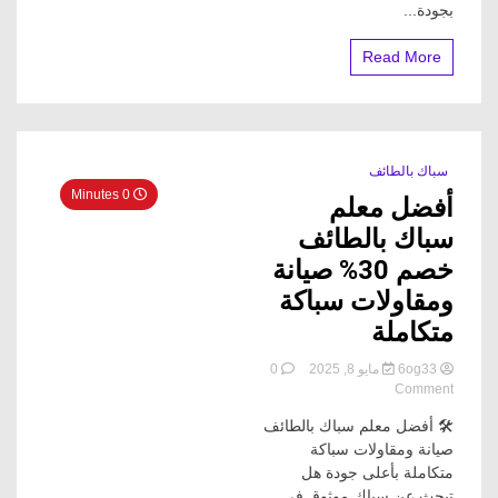
بجودة...
Read More
سباك بالطائف
0 Minutes
أفضل معلم
سباك بالطائف
خصم 30% صيانة
ومقاولات سباكة
متكاملة
6og33
مايو 8, 2025
0
on
Comment
أفضل
🛠️ أفضل معلم سباك بالطائف
معلم
سباك
صيانة ومقاولات سباكة
بالطائف
متكاملة بأعلى جودة هل
خصم
تبحث عن سباك موثوق في