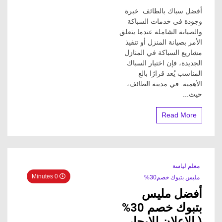
أفضل
أفضل سباك بالطائف خبرة
سباك
بالطائف
وجودة في خدمات السباكة
خصم
والصيانة الشاملة عندما يتعلق
30%
الأمر بصيانة المنزل أو تنفيذ
خبرة
مشاريع السباكة في المنازل
وجودة
الجديدة، فإن اختيار السباك
في
المناسب يُعد قرارًا بالغ
خدمات
السباكة
الأهمية. في مدينة الطائف،
والصيانة
حيث...
الشاملة
Read More
معلم لياسة
0 Minutes
مليس بتبوك خصم30%
أفضل مليس
بتبوك خصم 30%
( الاعلان للايجار