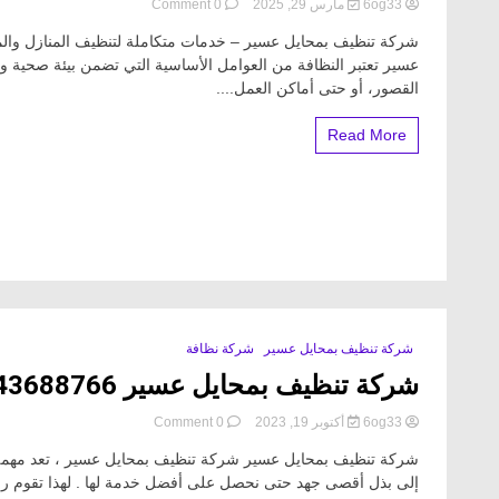
on
6og33
مارس 29, 2025
0 Comment
افضل
شركة تنظيف بمحايل عسير – خدمات متكاملة لتنظيف المنازل وا
شركة
تنظيف
عسير تعتبر النظافة من العوامل الأساسية التي تضمن بيئة صحية و
بمحايل
القصور، أو حتى أماكن العمل....
عسير
خصم
Read More
30%
شركة تنظيف بمحايل عسير
شركة نظافة
شركة تنظيف بمحايل عسير 01143688766
on
6og33
أكتوبر 19, 2023
0 Comment
شركة
شركة تنظيف بمحايل عسير شركة تنظيف بمحايل عسير ، تعد مهمة ا
تنظيف
بمحايل
إلى بذل أقصى جهد حتى نحصل على أفضل خدمة لها . لهذا تقوم ربة