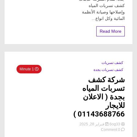
الاصلاح
كشف تسربات المياه
وإصلاحها وصيانة الأنظمة
المائية وكل انواع...
Read More
كشف تسربات
1 Minute
كشف تسربات بجدة
شركة كشف
تسربات المياه
بجدة ( الاعلان
للايجار
01143688766 )
6og33
فبراير 28, 2025
on
0 Comment
شركة